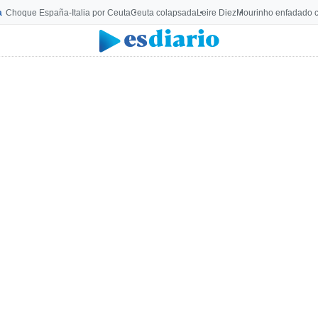
a
Choque España-Italia por Ceuta
Ceuta colapsada
Leire Diez
Mourinho enfadado c