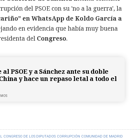
rrupción del PSOE con su 'no a la guerra', la
cariño” en WhatsApp de Koldo García a
ejando en evidencia que había muy buena
presidenta del
Congreso
.
 al PSOE y a Sánchez ante su doble
China y hace un repaso letal a todo el
LMOS
L
CONGRESO DE LOS DIPUTADOS
CORRUPCIÓN
COMUNIDAD DE MADRID