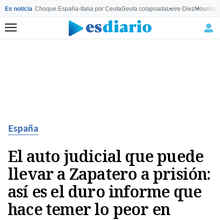
Es noticia
Choque España-Italia por Ceuta
Ceuta colapsada
Leire Diez
Mourinho
Menú
España
El auto judicial que puede
llevar a Zapatero a prisión:
así es el duro informe que
hace temer lo peor en