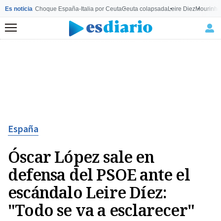
Es noticia
Choque España-Italia por Ceuta
Ceuta colapsada
Leire Diez
Mourinho
Menú
España
Óscar López sale en
defensa del PSOE ante el
escándalo Leire Díez:
"Todo se va a esclarecer"