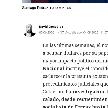
Santiago Pedraz.
EUROPA PRESS
David González
05.06.2026 | 14:37
Actualizado:
04.08.2026 | 11:07
En las últimas semanas, el n
a ocupar titulares por su pape
mayor impacto político del m
Nacional
instruye el conocid
esclarecer la presunta existe
procedimientos judiciales que
Gobierno
. La investigació
calado, desde requerimien
socialista de Ferraz hasta