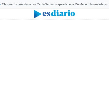
a
Choque España-Italia por Ceuta
Ceuta colapsada
Leire Diez
Mourinho enfadado c