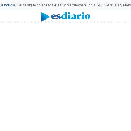
Es noticia
Ceuta sigue colapsada
PSOE y Marruecos
Mundial 2030
Zarzuela y Mon