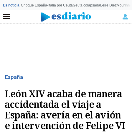
Es noticia
Choque España-Italia por Ceuta
Ceuta colapsada
Leire Diez
Mourinho
Menú
España
León XIV acaba de manera
accidentada el viaje a
España: avería en el avión
e intervención de Felipe VI