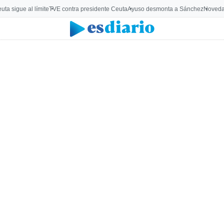
uta sigue al límite
TVE contra presidente Ceuta
Ayuso desmonta a Sánchez
Noveda