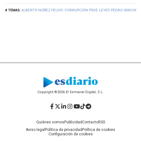
ALBERTO NÚÑEZ FEIJOO
CORRUPCIÓN
PSOE
LEYES
PEDRO SÁNCHEZ
Copyright ©2026 El Semanal Digital, S.L.
Facebook
Twitter
LinkedIn
Instagram
YouTube
TikTok
Telegram
Quiénes somos
Publicidad
Contacto
RSS
Aviso legal
Política de privacidad
Política de cookies
Configuración de cookies