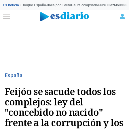
Es noticia
Choque España-Italia por Ceuta
Ceuta colapsada
Leire Diez
Mourinho
Menú
España
Feijóo se sacude todos los
complejos: ley del
"concebido no nacido"
frente a la corrupción y los