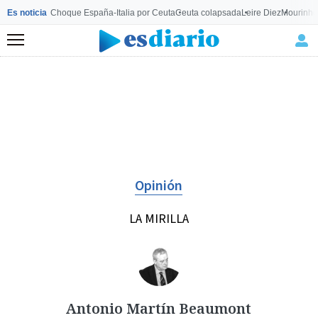
Es noticia
Choque España-Italia por Ceuta
Ceuta colapsada
Leire Diez
Mourinho
Menú
Opinión
LA MIRILLA
Antonio Martín Beaumont