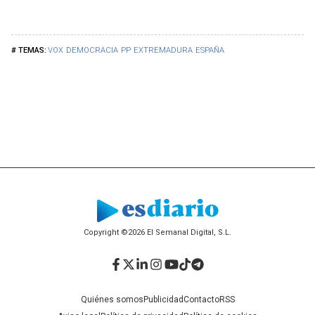
VOX
DEMOCRACIA
PP
EXTREMADURA
ESPAÑA
Copyright ©2026 El Semanal Digital, S.L.
Facebook
Twitter
LinkedIn
Instagram
YouTube
TikTok
Telegram
Quiénes somos
Publicidad
Contacto
RSS