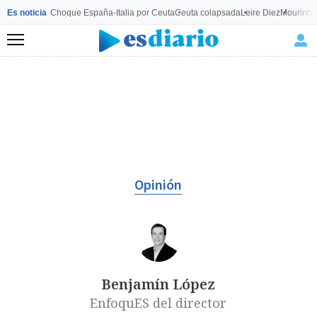
Es noticia
Choque España-Italia por Ceuta
Ceuta colapsada
Leire Diez
Mourinho
Menú
Opinión
Benjamín López
EnfoquES del director