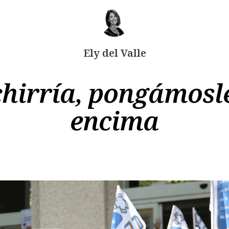
Ely del Valle
Copiar
 chirría, pongámos
encima