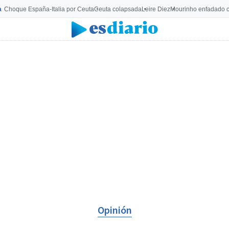
a
Choque España-Italia por Ceuta
Ceuta colapsada
Leire Diez
Mourinho enfadado c
Opinión