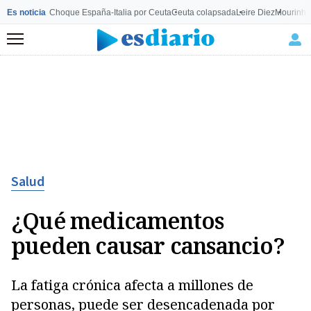
Es noticia
Choque España-Italia por Ceuta
Ceuta colapsada
Leire Diez
Mourinho
Menú
Salud
¿Qué medicamentos
pueden causar cansancio?
La fatiga crónica afecta a millones de
personas, puede ser desencadenada por