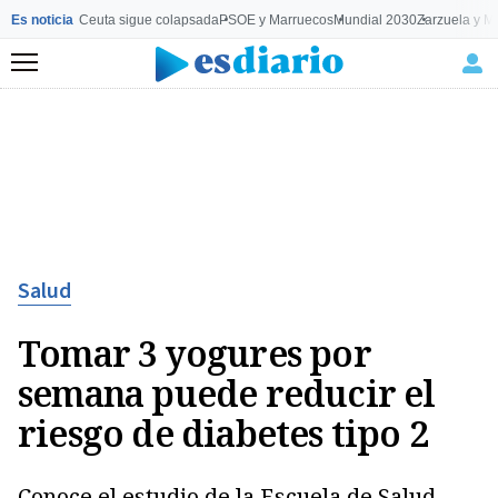
Es noticia
Ceuta sigue colapsada
PSOE y Marruecos
Mundial 2030
Zarzuela y M
Menú
Salud
Tomar 3 yogures por
semana puede reducir el
riesgo de diabetes tipo 2
Conoce el estudio de la Escuela de Salud