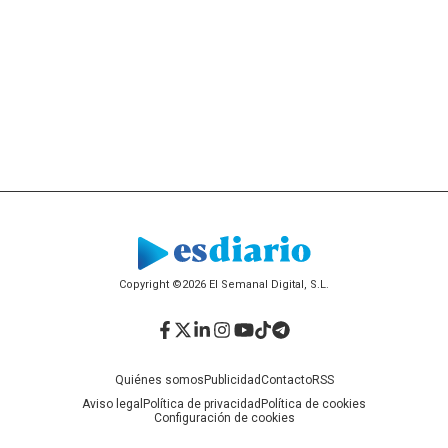
Copyright ©2026 El Semanal Digital, S.L.
Facebook
Twitter
LinkedIn
Instagram
YouTube
TikTok
Telegram
Quiénes somos
Publicidad
Contacto
RSS
Aviso legal
Política de privacidad
Política de cookies
Configuración de cookies