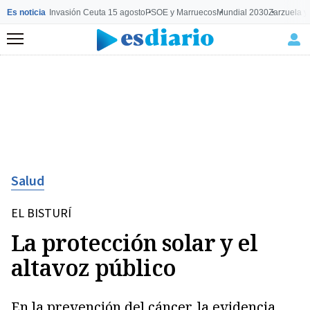
Es noticia
Invasión Ceuta 15 agosto
PSOE y Marruecos
Mundial 2030
Zarzuela y
Menú
Salud
EL BISTURÍ
La protección solar y el
altavoz público
En la prevención del cáncer, la evidencia