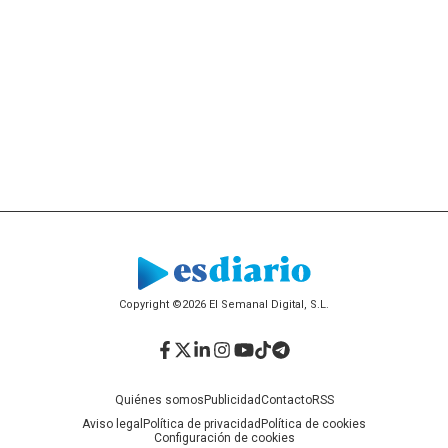
Copyright ©2026 El Semanal Digital, S.L.
Facebook
Twitter
LinkedIn
Instagram
YouTube
TikTok
Telegram
Quiénes somos
Publicidad
Contacto
RSS
Aviso legal
Política de privacidad
Política de cookies
Configuración de cookies