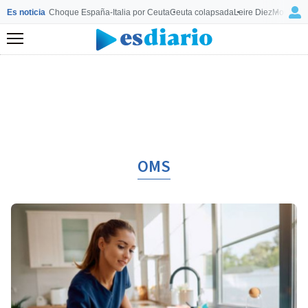
Es noticia
Choque España-Italia por Ceuta
Ceuta colapsada
Leire Diez
Mourinho
Menú
OMS