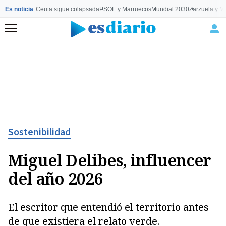
Es noticia
Ceuta sigue colapsada
PSOE y Marruecos
Mundial 2030
Zarzuela y M
Menú
Sostenibilidad
Miguel Delibes, influencer
del año 2026
El escritor que entendió el territorio antes
de que existiera el relato verde.