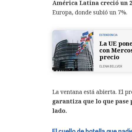
América Latina creció un 
Europa, donde subió un 7%.
ESTENDENCIA
La UE pone
con Mercos
precio
ELENA BELLVER
La ventana está abierta. El 
garantiza que lo que pase p
lado.
El cuello de botella que nad