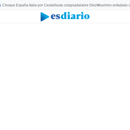
a
Choque España-Italia por Ceuta
Ceuta colapsada
Leire Diez
Mourinho enfadado c