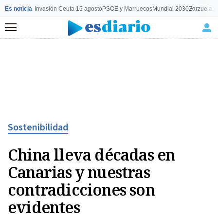
Es noticia
Invasión Ceuta 15 agosto
PSOE y Marruecos
Mundial 2030
Zarzuela y
Menú
Sostenibilidad
China lleva décadas en
Canarias y nuestras
contradicciones son
evidentes