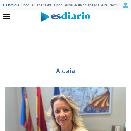
Es noticia
Choque España-Italia por Ceuta
Ceuta colapsada
Leire Diez
Mourinho
Menú
Aldaia