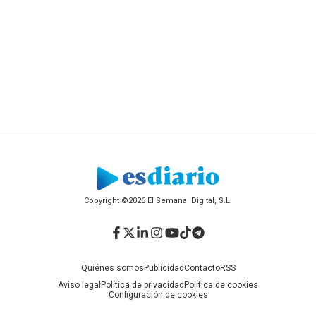
Copyright ©2026 El Semanal Digital, S.L.
Facebook
Twitter
LinkedIn
Instagram
YouTube
TikTok
Telegram
Quiénes somos
Publicidad
Contacto
RSS
Aviso legal
Política de privacidad
Política de cookies
Configuración de cookies