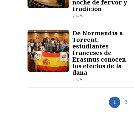
noche de fervor y
tradición
J. L. A.
De Normandía a
Torrent:
estudiantes
franceses de
Erasmus conocen
los efectos de la
dana
J. L. A.
2
1