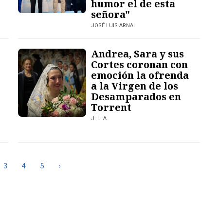
humor el de esta
señora"
JOSÉ LUIS ARNAL
Andrea, Sara y sus
Cortes coronan con
emoción la ofrenda
a la Virgen de los
Desamparados en
Torrent
J. L. A.
3
4
5
›