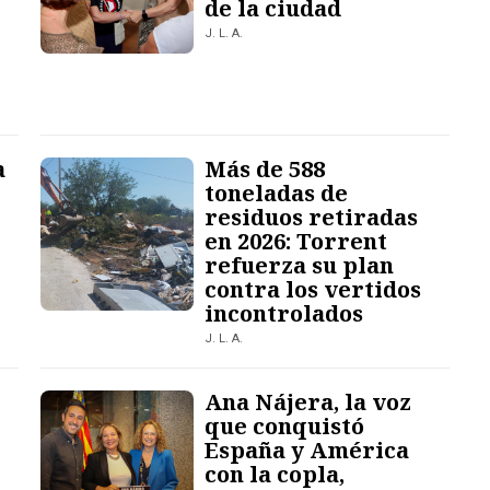
de la ciudad
J. L. A.
a
Más de 588
toneladas de
residuos retiradas
en 2026: Torrent
refuerza su plan
contra los vertidos
incontrolados
J. L. A.
Ana Nájera, la voz
que conquistó
España y América
con la copla,