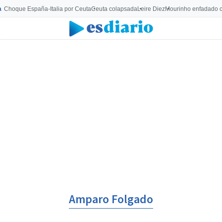
a
Choque España-Italia por Ceuta
Ceuta colapsada
Leire Diez
Mourinho enfadado c
Amparo Folgado