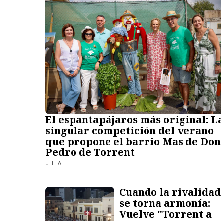
El espantapájaros más original: L
singular competición del verano
que propone el barrio Mas de Don
Pedro de Torrent
J. L. A.
Cuando la rivalidad
se torna armonía:
Vuelve "Torrent a