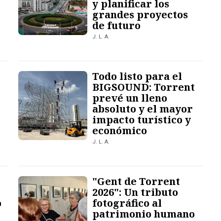
y planificar los
grandes proyectos
de futuro
J. L. A.
Todo listo para el
BIGSOUND: Torrent
prevé un lleno
absoluto y el mayor
impacto turístico y
económico
J. L. A.
"Gent de Torrent
2026": Un tributo
o
fotográfico al
patrimonio humano