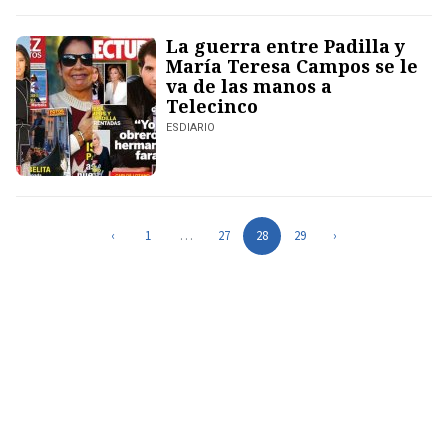
La guerra entre Padilla y
María Teresa Campos se le
va de las manos a
Telecinco
ESDIARIO
‹
1
…
27
28
29
›