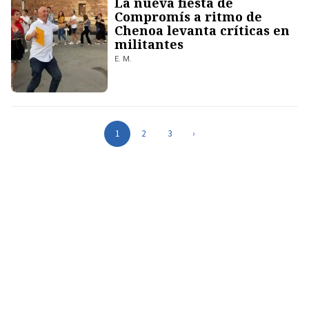
La nueva fiesta de
Compromís a ritmo de
Chenoa levanta críticas en
militantes
E. M.
1
2
3
›