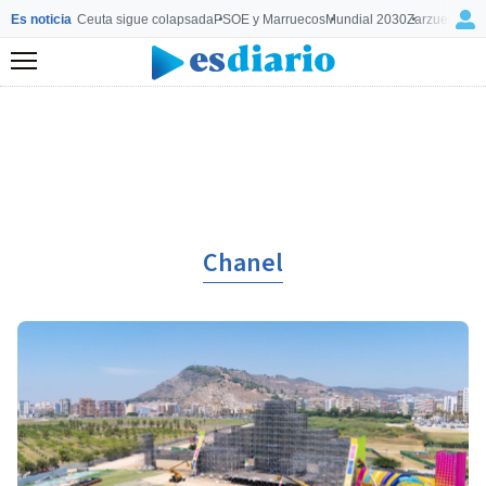
Es noticia
Ceuta sigue colapsada
PSOE y Marruecos
Mundial 2030
Zarzuela y M
Menú
Chanel