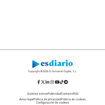
Copyright ©2026 El Semanal Digital, S.L.
Facebook
Twitter
LinkedIn
Instagram
YouTube
TikTok
Telegram
Quiénes somos
Publicidad
Contacto
RSS
Aviso legal
Política de privacidad
Política de cookies
Configuración de cookies