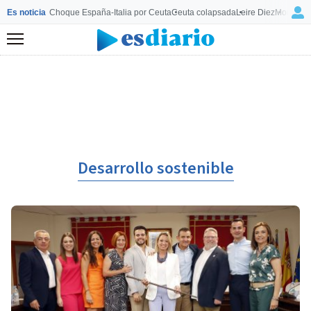
Es noticia
Choque España-Italia por Ceuta
Ceuta colapsada
Leire Diez
Mourinho
Menú
Desarrollo sostenible