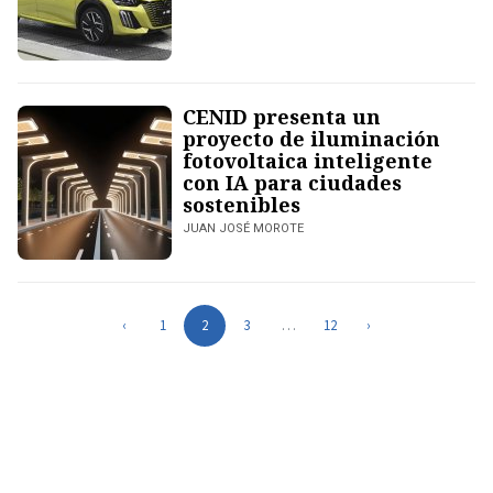
CENID presenta un
proyecto de iluminación
fotovoltaica inteligente
con IA para ciudades
sostenibles
JUAN JOSÉ MOROTE
‹
1
2
3
…
12
›