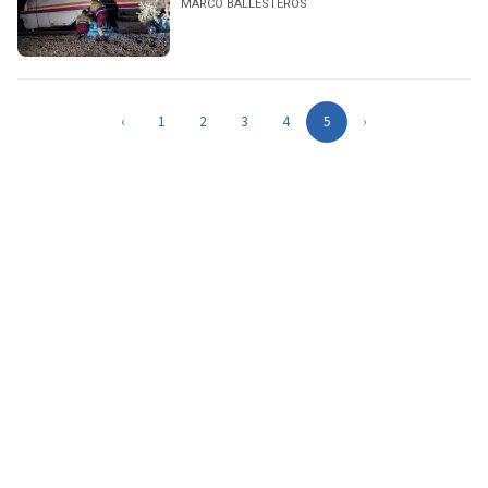
MARCO BALLESTEROS
‹
1
2
3
4
5
›