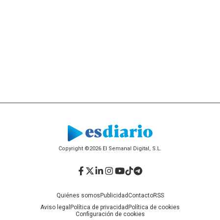
Copyright ©2026 El Semanal Digital, S.L.
Facebook
Twitter
LinkedIn
Instagram
YouTube
TikTok
Telegram
Quiénes somos
Publicidad
Contacto
RSS
Aviso legal
Política de privacidad
Política de cookies
Configuración de cookies