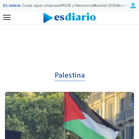
Es noticia
Ceuta sigue colapsada
PSOE y Marruecos
Mundial 2030
Zarzuela y M
Menú
Palestina