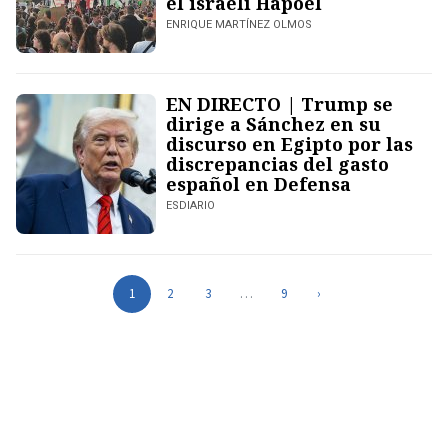
el israelí Hapoel
ENRIQUE MARTÍNEZ OLMOS
EN DIRECTO | Trump se
dirige a Sánchez en su
discurso en Egipto por las
discrepancias del gasto
español en Defensa
ESDIARIO
1
2
3
…
9
›