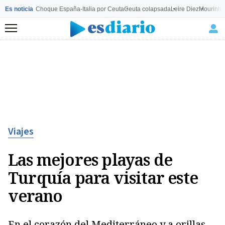
Es noticia
Choque España-Italia por Ceuta
Ceuta colapsada
Leire Diez
Mourinho
Menú
Viajes
Las mejores playas de
Turquía para visitar este
verano
En el corazón del Mediterráneo y a orillas