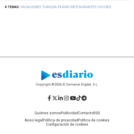
VACACIONES
TURQUÍA
PLAYAS
RESTAURANTES
COCHES
Copyright ©2026 El Semanal Digital, S.L.
Facebook
Twitter
LinkedIn
Instagram
YouTube
TikTok
Telegram
Quiénes somos
Publicidad
Contacto
RSS
Aviso legal
Política de privacidad
Política de cookies
Configuración de cookies