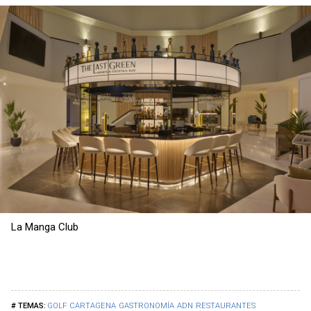
La Manga Club
GOLF
CARTAGENA
GASTRONOMÍA
ADN
RESTAURANTES