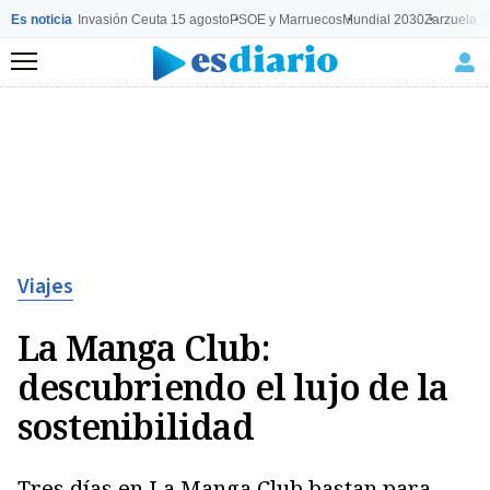
Es noticia
Invasión Ceuta 15 agosto
PSOE y Marruecos
Mundial 2030
Zarzuela y
Menú
Viajes
La Manga Club:
descubriendo el lujo de la
sostenibilidad
Tres días en La Manga Club bastan para