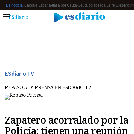
Es noticia
Choque España-Italia por Ceuta
Ceuta colapsada
Leire Diez
Mouri
ESdiario
Menú
ESdiario TV
REPASO A LA PRENSA EN ESDIARIO TV
Zapatero acorralado por la
Policía: tienen una reunión