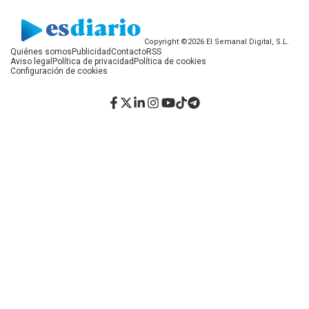
Copyright ©2026 El Semanal Digital, S.L.
Quiénes somos
Publicidad
Contacto
RSS
Aviso legal
Política de privacidad
Política de cookies
Configuración de cookies
Facebook
Twitter
LinkedIn
Instagram
YouTube
TikTok
Telegram