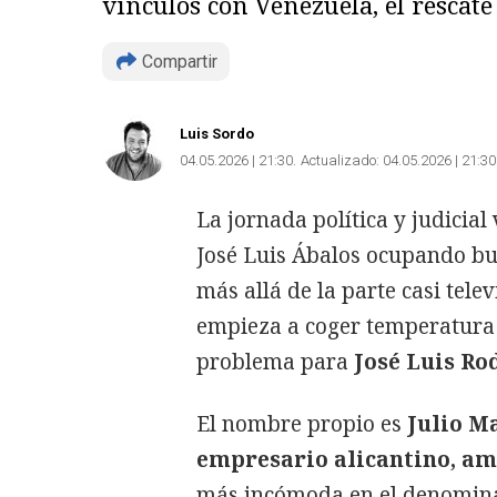
vínculos con Venezuela, el rescate 
Compartir
Luis Sordo
04.05.2026 | 21:30
Actualizado:
04.05.2026 | 21:30
La jornada política y judicia
José Luis Ábalos ocupando bu
más allá de la parte casi tele
empieza a coger temperatura 
problema para
José Luis Ro
El nombre propio es
Julio M
empresario alicantino, am
más incómoda en el denominad