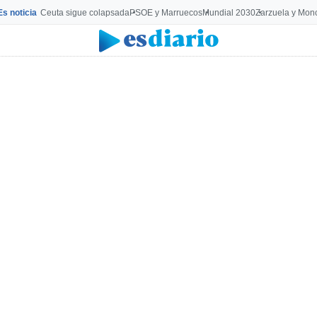
Es noticia
Ceuta sigue colapsada
PSOE y Marruecos
Mundial 2030
Zarzuela y Mon