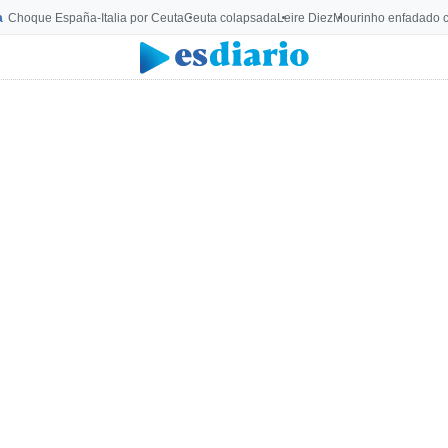
a
Choque España-Italia por Ceuta
Ceuta colapsada
Leire Diez
Mourinho enfadado c