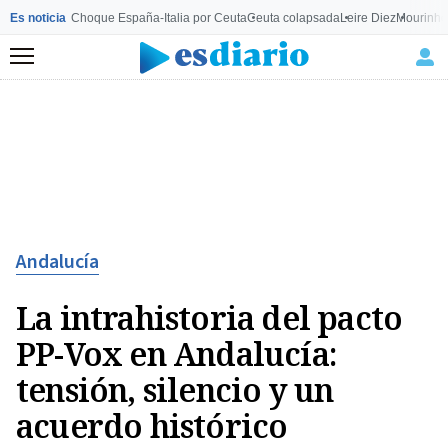
Es noticia
Choque España-Italia por Ceuta
Ceuta colapsada
Leire Diez
Mourinho
Menú
Andalucía
La intrahistoria del pacto
PP-Vox en Andalucía:
tensión, silencio y un
acuerdo histórico