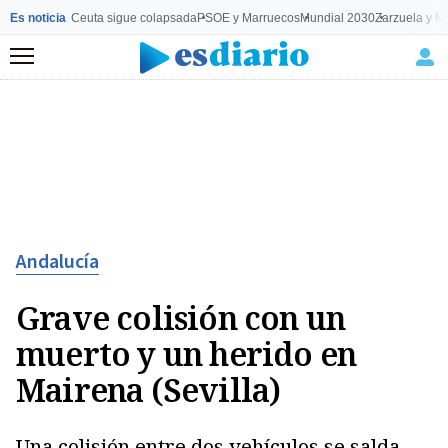
Es noticia
Ceuta sigue colapsada
PSOE y Marruecos
Mundial 2030
Zarzuela y M
Menú
Andalucía
Grave colisión con un
muerto y un herido en
Mairena (Sevilla)
Una colisión entre dos vehículos se salda