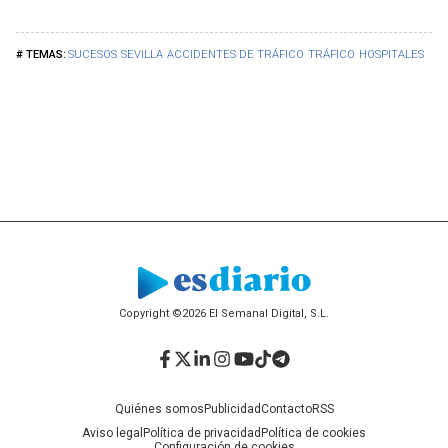
SUCESOS
SEVILLA
ACCIDENTES DE TRÁFICO
TRÁFICO
HOSPITALES
Copyright ©2026 El Semanal Digital, S.L.
Facebook
Twitter
LinkedIn
Instagram
YouTube
TikTok
Telegram
Quiénes somos
Publicidad
Contacto
RSS
Aviso legal
Política de privacidad
Política de cookies
Configuración de cookies