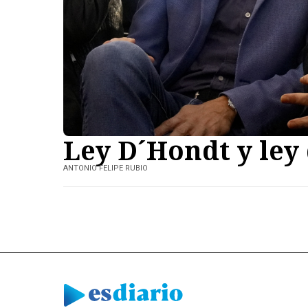
Ley D´Hondt y le
ANTONIO FELIPE RUBIO