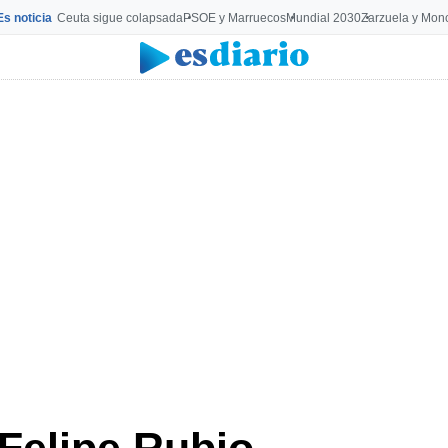
Es noticia
Ceuta sigue colapsada
PSOE y Marruecos
Mundial 2030
Zarzuela y Mon
Felipe Rubio