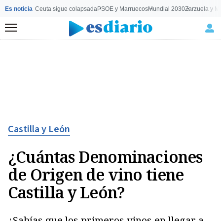
Es noticia
Ceuta sigue colapsada
PSOE y Marruecos
Mundial 2030
Zarzuela y M
Menú
Castilla y León
¿Cuántas Denominaciones
de Origen de vino tiene
Castilla y León?
¿Sabías que los primeros vinos en llegar a