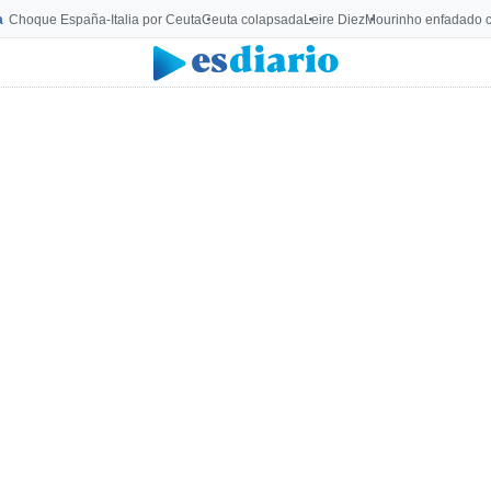
a
Choque España-Italia por Ceuta
Ceuta colapsada
Leire Diez
Mourinho enfadado c