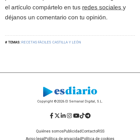
el artículo compártelo en tus
redes sociales
y
déjanos un comentario con tu opinión.
RECETAS FÁCILES
CASTILLA Y LEÓN
Copyright ©2026 El Semanal Digital, S.L.
Facebook
Twitter
LinkedIn
Instagram
YouTube
TikTok
Telegram
Quiénes somos
Publicidad
Contacto
RSS
Aviso legal
Política de privacidad
Política de cookies