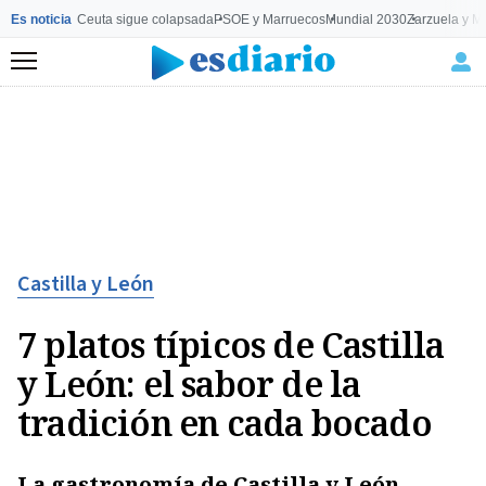
Es noticia
Ceuta sigue colapsada
PSOE y Marruecos
Mundial 2030
Zarzuela y M
Menú
Castilla y León
7 platos típicos de Castilla
y León: el sabor de la
tradición en cada bocado
La gastronomía de Castilla y León