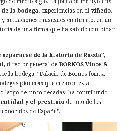
argo de medio siglo. La jornada incluyó una
l de la bodega
, experiencias en el
viñedo
,
s y actuaciones musicales en directo, en un
storia de una firma que ha sabido combinar
 separarse de la historia de Rueda"
,
ui
, director general de
BORNOS Vinos &
ece la bodega. "Palacio de Bornos forma
odegas pioneras que crearon esta
o largo de cinco décadas, ha contribuido
dentidad y el prestigio
de uno de los
reconocidos de España".