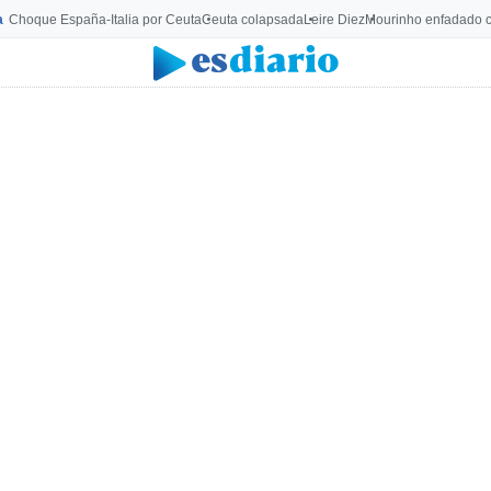
a
Choque España-Italia por Ceuta
Ceuta colapsada
Leire Diez
Mourinho enfadado c