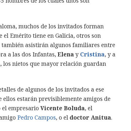
35 nombres de los cuales unos son
aloma, muchos de los invitados forman
 el Emérito tiene en Galicia, otros son
también asistirán algunos familiares entre
ra a las dos Infantas,
Elena
y
Cristina
, y a
n
, los nietos que mayor relación guardan
alles de algunos de los invitados a ese
re ellos estarán previsiblemente amigos de
o el empresario
Vicente Boluda
, el
u amigo
Pedro Campos
, o el
doctor Anitua
.