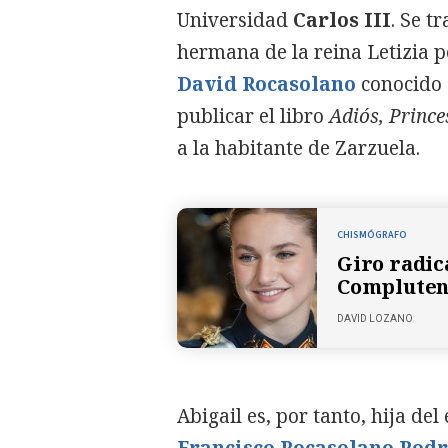
Universidad
Carlos III
. Se t
hermana de la reina Letizia p
David Rocasolano
conocido 
publicar el libro
Adiós, Princ
a la habitante de Zarzuela.
CHISMÓGRAFO
Giro radica
Complutense
DAVID LOZANO
Abigail es, por tanto, hija d
Francisco Rocasolano Rod