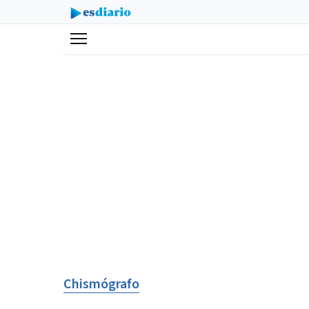
Menú
Chismógrafo