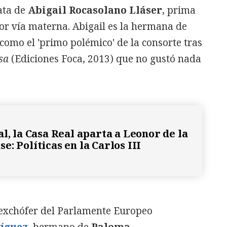
rata de
Abigail Rocasolano Lláser
, prima
or vía materna. Abigail es la hermana de
como el 'primo polémico' de la consorte tras
esa
(Ediciones Foca, 2013) que no gustó nada
l, la Casa Real aparta a Leonor de la
: Políticas en la Carlos III
el exchófer del Parlamente Europeo
ríguez
, hermano de
Paloma