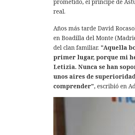
prometido, el príncipe de Ast
real.
Años más tarde David Rocasol
en Boadilla del Monte (Madrid
del clan familiar.
"Aquella bo
primer lugar, porque mi h
Letizia. Nunca se han sopor
unos aires de superioridad
comprender"
, escribió en A