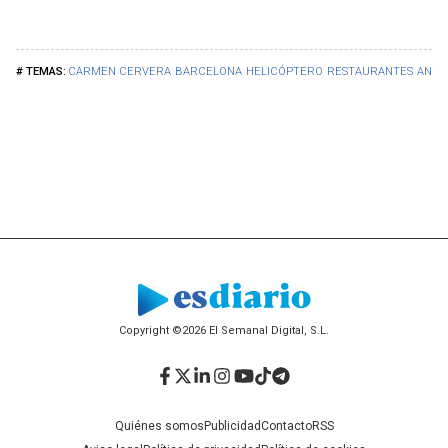
CARMEN CERVERA
BARCELONA
HELICÓPTERO
RESTAURANTES
ANDO
Copyright ©2026 El Semanal Digital, S.L.
Facebook
Twitter
LinkedIn
Instagram
YouTube
TikTok
Telegram
Quiénes somos
Publicidad
Contacto
RSS