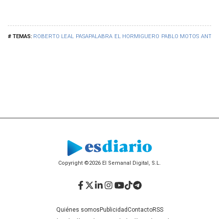
ROBERTO LEAL
PASAPALABRA
EL HORMIGUERO
PABLO MOTOS
ANTEN
Copyright ©2026 El Semanal Digital, S.L.
Facebook
Twitter
LinkedIn
Instagram
YouTube
TikTok
Telegram
Quiénes somos
Publicidad
Contacto
RSS