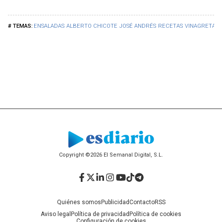
ENSALADAS
ALBERTO CHICOTE
JOSÉ ANDRÉS
RECETAS
VINAGRETA
Copyright ©2026 El Semanal Digital, S.L.
Facebook
Twitter
LinkedIn
Instagram
YouTube
TikTok
Telegram
Quiénes somos
Publicidad
Contacto
RSS
Aviso legal
Política de privacidad
Política de cookies
Configuración de cookies