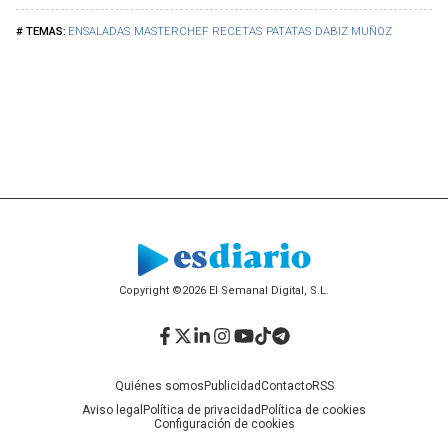
ENSALADAS
MASTERCHEF
RECETAS
PATATAS
DABIZ MUÑOZ
Copyright ©2026 El Semanal Digital, S.L.
Facebook
Twitter
LinkedIn
Instagram
YouTube
TikTok
Telegram
Quiénes somos
Publicidad
Contacto
RSS
Aviso legal
Política de privacidad
Política de cookies
Configuración de cookies