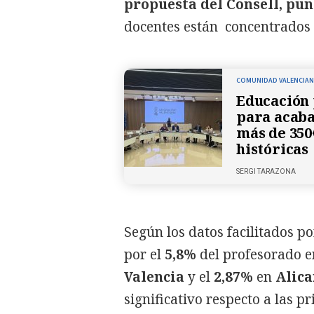
propuesta del Consell, pu
docentes están concentrados f
COMUNIDAD VALENCIA
Educación 
para acaba
más de 350€
históricas
SERGI TARAZONA
Según los datos facilitados po
por el
5,8%
del profesorado 
Valencia
y el
2,87%
en
Alica
significativo respecto a las p