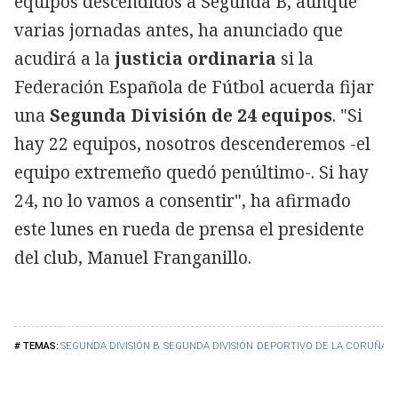
equipos descendidos a Segunda B, aunque
varias jornadas antes, ha anunciado que
acudirá a la
justicia ordinaria
si la
Federación Española de Fútbol acuerda fijar
una
Segunda División de 24 equipos
. "Si
hay 22 equipos, nosotros descenderemos -el
equipo extremeño quedó penúltimo-. Si hay
24, no lo vamos a consentir", ha afirmado
este lunes en rueda de prensa el presidente
del club, Manuel Franganillo.
SEGUNDA DIVISIÓN B
SEGUNDA DIVISIÓN
DEPORTIVO DE LA CORUÑA
R