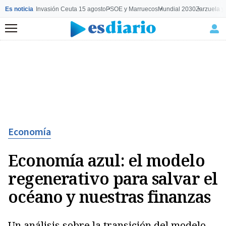
Es noticia
Invasión Ceuta 15 agosto
PSOE y Marruecos
Mundial 2030
Zarzuela y
Menú
Economía
Economía azul: el modelo
regenerativo para salvar el
océano y nuestras finanzas
Un análisis sobre la transición del modelo