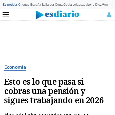
Es noticia
Choque España-Italia por Ceuta
Ceuta colapsada
Leire Diez
Mourinho
Menú
Economía
Esto es lo que pasa si
cobras una pensión y
sigues trabajando en 2026
Hay jubilados que optan por seguir