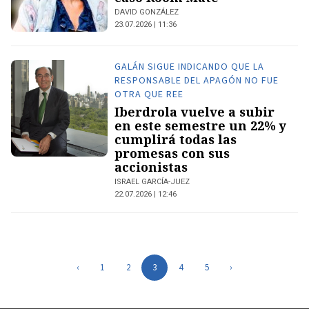
DAVID GONZÁLEZ
23.07.2026 | 11:36
GALÁN SIGUE INDICANDO QUE LA
RESPONSABLE DEL APAGÓN NO FUE
OTRA QUE REE
Iberdrola vuelve a subir
en este semestre un 22% y
cumplirá todas las
promesas con sus
accionistas
ISRAEL GARCÍA-JUEZ
22.07.2026 | 12:46
‹
1
2
3
4
5
›