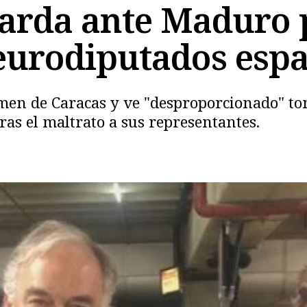
barda ante Maduro 
eurodiputados esp
imen de Caracas y ve "desproporcionado" t
ras el maltrato a sus representantes.
Copiar