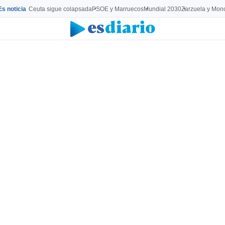
Es noticia
Ceuta sigue colapsada
PSOE y Marruecos
Mundial 2030
Zarzuela y Mon